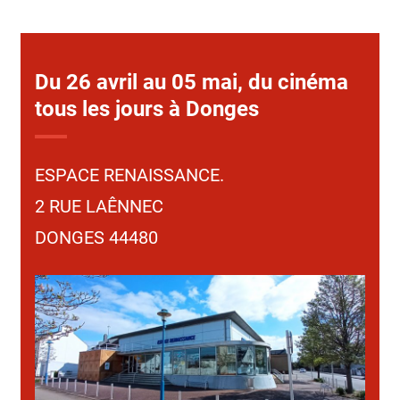
Du 26 avril au 05 mai, du cinéma
tous les jours à Donges
ESPACE RENAISSANCE.
2 RUE LAÊNNEC
DONGES 44480