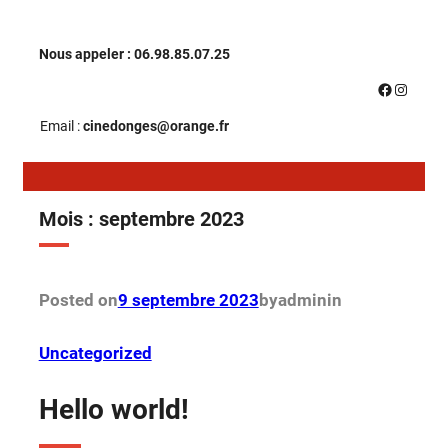
Aller
Nous appeler : 06.98.85.07.25
au
Facebook
Instagr
contenu
Email :
cinedonges@orange.fr
Mois :
septembre 2023
Posted on
9 septembre 2023
by
admin
in
Uncategorized
Hello world!